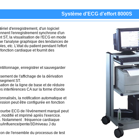
Système d'ECG d'effort 8000S
riel d'enregistrement, d'un logiciel
ennent l'enregistrement synchrone d'un
t ST, la visualisation de l'ECG en mode
que l'analyse graphique des tendances de
s, etc. L'état du patient pendant l'effort
 fonction cardiaque et fournit des
ntillonnage, enregistrer et sauvegarder
sement de l'affichage de la dérivation
u segment ST.
sation de la ligne de base et de réduire
es interférences CA sur la forme d'onde
nalisés, la notification automatique et
ession peut être configurée en fonction
a courbe ECG de l'événement marqué peut
 modifié et imprimé après l'exercice.
es. Notamment : fréquence cardiaque
eau/influence/pente/3D/niveau J du
tion de l'ensemble du processus de test