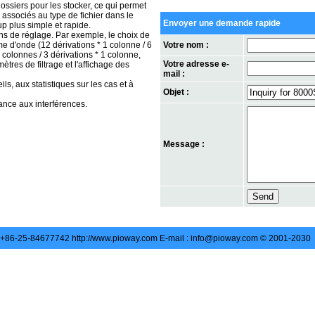
ossiers pour les stocker, ce qui permet
associés au type de fichier dans le
Envoyer une demande rapide
p plus simple et rapide.
ns de réglage. Par exemple, le choix de
rme d'onde (12 dérivations * 1 colonne / 6
Votre nom :
2 colonnes / 3 dérivations * 1 colonne,
Votre adresse e-
ètres de filtrage et l'affichage des
mail :
ls, aux statistiques sur les cas et à
Objet :
ance aux interférences.
Message :
: +86-25-84677742 http://www.pioway.com E-mail : info@pioway.com © 2001-2030