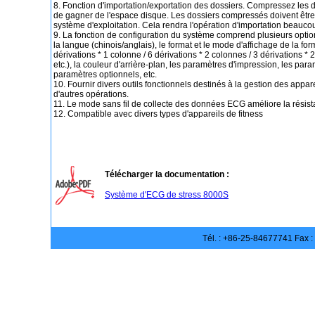
8. Fonction d'importation/exportation des dossiers. Compressez les d
de gagner de l'espace disque. Les dossiers compressés doivent être 
système d'exploitation. Cela rendra l'opération d'importation beaucou
9. La fonction de configuration du système comprend plusieurs optio
la langue (chinois/anglais), le format et le mode d'affichage de la fo
dérivations * 1 colonne / 6 dérivations * 2 colonnes / 3 dérivations * 
etc.), la couleur d'arrière-plan, les paramètres d'impression, les param
paramètres optionnels, etc.
10. Fournir divers outils fonctionnels destinés à la gestion des apparei
d'autres opérations.
11. Le mode sans fil de collecte des données ECG améliore la résist
12. Compatible avec divers types d'appareils de fitness
Télécharger la documentation :
Système d'ECG de stress 8000S
Tél. : +86-25-84677741 Fax 