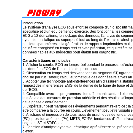
Introduction
Le système d'analyse ECG sous effort se compose d'un dispositif maté
spécialisé et d'un équipement d'exercice. Ses fonctionnalités compr
ECG à 12 dérivations, le stockage des données, l'analyse du segmen
dynamique, statique ou superposé tout au long de l'exercice, ainsi 
plusieurs paramètres et la génération de rapports imprimables multiple
peut être enregistré en temps réel et avec précision, ce qui reflète sa
données fiables aux médecins pour établir leur diagnostic.
Caractéristiques principales
1. Afficher la courbe ECG en temps réel pendant le processus d'écha
les données ECG de l'ensemble du processus.
2. Observation en temps réel des variations du segment ST, agrandis
choisie par l'utilisateur, calcul automatique des données relatives a
3. Adopter une technologie anti-interférences afin d'assurer la stabili
l'impact des interférences EMG, de la dérive de la ligne de base et d
de l'ECG.
4. Compatible avec les programmes d'entraînement standard et person
immédiate des mesures de pression artérielle et des résultats d'impr
de la phase d'entraînement.
5. L'opérateur peut marquer des événements pendant l'exercice ; l
être comparée à la courbe en cours. L'événement peut être visualisé,
6. Affichage et impression de tous types de graphiques de tendanc
(FC), pression artérielle (PA), METS, FC*PA, tendances d'effort, niv
segment ST et ST/FC, etc.
7. Fonction d'analyse dynamique/statique après l'exercice, présenta
d'effort.