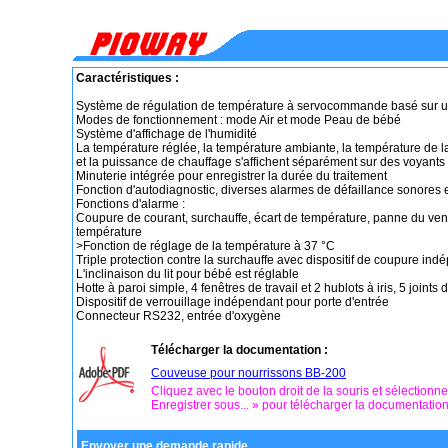
Caractéristiques :
Système de régulation de température à servocommande basé sur 
Modes de fonctionnement : mode Air et mode Peau de bébé
Système d'affichage de l'humidité
La température réglée, la température ambiante, la température de la
et la puissance de chauffage s'affichent séparément sur des voyant
Minuterie intégrée pour enregistrer la durée du traitement
Fonction d'autodiagnostic, diverses alarmes de défaillance sonores e
Fonctions d'alarme :
Coupure de courant, surchauffe, écart de température, panne du vent
température
>Fonction de réglage de la température à 37 °C
Triple protection contre la surchauffe avec dispositif de coupure in
L'inclinaison du lit pour bébé est réglable
Hotte à paroi simple, 4 fenêtres de travail et 2 hublots à iris, 5 joints 
Dispositif de verrouillage indépendant pour porte d'entrée
Connecteur RS232, entrée d'oxygène
Télécharger la documentation :
Couveuse pour nourrissons BB-200
Cliquez avec le bouton droit de la souris et sélectionn
Enregistrer sous... » pour télécharger la documentatio
Envoyer une demande rapide