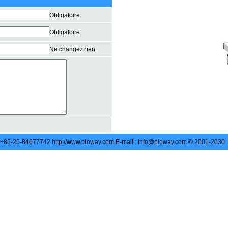
Obligatoire
Obligatoire
Ne changez rien
: +86-25-84677742 http://www.pioway.com E-mail : info@pioway.com © 2001-2030