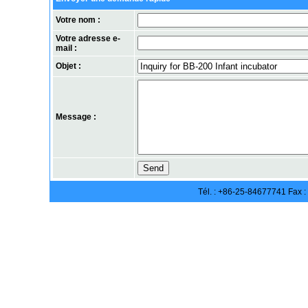
Votre nom :
Votre adresse e-
mail :
Objet :
Message :
Tél. : +86-25-84677741 Fax 