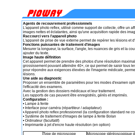
Agents de recouvrement professionnels
L'appareil photo reflex, utilisé comme support de collecte, offre un 
images nettes et éclatantes, ainsi qu'une acquisition rapide des ima
Raccourci vers l'appareil photo
L'appareil de prise de vue externe permet de repérer les lésions et
Fonctions puissantes de traitement d'images
Mesurer la longueur, la surface, l'angle, les nuances de gris et la cour
ajouter du texte.
Image haute définition
Cet appareil permet de prendre des photos d'une résolution maximale 
grossissement pouvant atteindre 40×, ce qui permet de saisir tous les
pour répondre aux exigences élevées de l'imagerie médicale, permett
lésions.
Une aide au diagnostic
Proposer un ensemble de paramètres pour les modes d'examen ophta
l'efficacité des examens.
Avec la gestion des dossiers médicaux et leur traitement.
Les rapports de cas peuvent être enregistrés, gérés et imprimés.
Configuration :
• Lampe à fente
• Interface pour caméra (répartiteur / adaptateur)
• Appareil photo reflex professionnel (la configuration standard ne c
• Système de traitement d'images de lampe à fente Bolan
• Ordinateur (facultatif)
• Imprimante à jet d'encre haute résolution (en option)
Type de microscope
Microscope stéréoscopique de