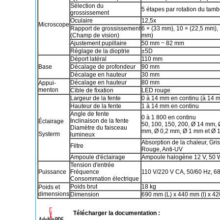
Sélection du
5 étapes par rotation du tam
grossissement
Oculaire
12,5x
Microscope
Rapport de grossissement
6 × (33 mm), 10 × (22,5 mm), 
(Champ de vision)
mm)
Ajustement pupillaire
50 mm ~ 82 mm
Réglage de la dioptrie
±5D
Déport latéral
110 mm
Base
Décalage de profondeur
90 mm
Décalage en hauteur
30 mm
Décalage en hauteur
80 mm
Appui-
menton
Cible de fixation
LED rouge
Largeur de la fente
0 à 14 mm en continu (à 14 mm
Hauteur de la fente
1 à 14 mm en continu
Angle de fente
0 à 1 800 en continu
Inclinaison de la fente
Éclairage
50, 100, 150, 200, Ø 14 mm,
Diamètre du faisceau
mm, Ø 0,2 mm, Ø 1 mm et Ø 1
Systerm
lumineux
Absorption de la chaleur, Gris
Filtre
Rouge, Anti-UV
Ampoule d'éclairage
Ampoule halogène 12 V, 50 
Tension d'entrée
Puissance
Fréquence
110 V/220 V CA, 50/60 Hz, 6
Consommation électrique
Poids brut
18 kg
Poids et
dimensions
Dimension
690 mm (L) x 440 mm (l) x 4
Télécharger la documentation :