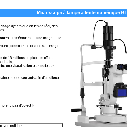
Microscope à lampe à fente numérique B
affichage dynamique en temps réel, des
ges.
 d'obtenir immédiatement une image nette.
bure ; identifier les lésions sur l'image et
de 18 millions de pixels et offre un
 détails,
re une visualisation plus nette des
lmologique courants afin d'améliorer
omprend pas d'objectif)
 type galiléen