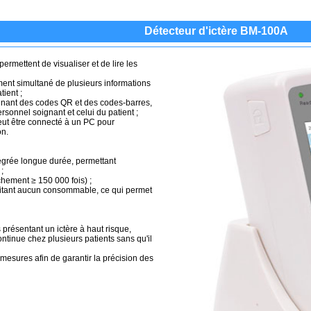
Détecteur d'ictère BM-100A
permettent de visualiser et de lire les
ment simultané de plusieurs informations
tient ;
annant des codes QR et des codes-barres,
ersonnel soignant et celui du patient ;
ut être connecté à un PC pour
on.
tégrée longue durée, permettant
;
hement ≥ 150 000 fois) ;
ssitant aucun consommable, ce qui permet
s présentant un ictère à haut risque,
inue chez plusieurs patients sans qu'il
mesures afin de garantir la précision des