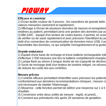
Efficace et convivial
1) Écran tactile couleur de 3 pouces ; les caractères de grande taille 
valeurs mesurées clairement et rapidement ;
2) Affichage à l'écran de plusieurs données de mesure et enregistre
relatives au patient, permettant ainsi une gestion des données par pa
3) BM-100C : équipé d'un lecteur de codes-barres, il permet, en sc
de vérifier ou de saisir rapidement et avec précision l'identifiant du p
doté d'un connecteur de communication de données micro USB, il pe
transmettre des données, ce qui simplifie l'enregistrement et la gesti
Grande endurance
1) Équipé d'une base de recharge et d'une batterie rechargeable in
d'effectuer 2 000 mesures une fois la batterie complètement chargée 
2) Lampe flash au xénon à longue durée de vie (capacité de déclenc
3) Socle de recharge doté d'un testeur de lumière intégré, ne néce
de réduire les coûts liés aux contrôles.
Mesure précise
1) Contrôle efficace permettant d'identifier avec précision les patient
conformément aux dernières recommandations cliniques ; mesure cont
soit nécessaire de répéter l'étalonnage ;
2) Moyenne : cette fonction permet de définir une moyenne sur 1 à 5 
résultats ;
3) Conversion entre deux unités de mesure : mg/dL et μmol/L ;
4) Convient aux prématurés nés après 28 semaines de gestation.