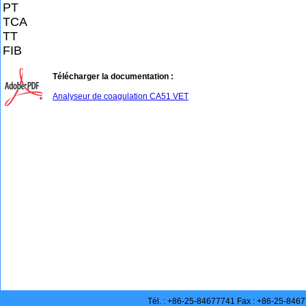
PT
TCA
TT
FIB
Télécharger la documentation :
Analyseur de coagulation CA51 VET
Tél. : +86-25-84677741 Fax : +86-25-846