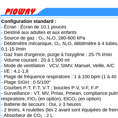
Configuration standard :
- Écran : Écran de 10,1 pouces
- Destiné aux adultes et aux enfants
- Source de gaz : O₂, N₂O, 280-600 kPa
- Débitmètre mécanique, O₂, N₂O, débitmètre à 4 tubes, 
0,1-15 l/min
- Gaz frais d'urgence, purge à l'oxygène : 25-75 l/mi
- Volume courant : 20 à 1 500 ml
- Mode de ventilation : VCV, SIMV, Manuel, Veille, A/C
- I/E : 4,1-1,8
- Plage de fréquence respiratoire : 1 à 100 bpm (1 à 4
- Plage SIGH : 0-5/100"
- Courbes P-T, F-T, V-T ; boucles P-V, V-F, F-P
- Surveillance : VT, MV, Pmax, Pmean, compliance pul
respiratoire, FiO₂ (en option), EtCO₂ (en option)
- Batterie de secours : Oui, ≥ 3 heures
- 2 tiroirs, 4 roulettes (les 2 avant sont équipées de f
- Absorbeur de CO₂ : 2 L