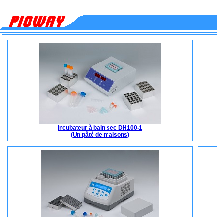
Incubateur à bain sec DH100-1
(Un pâté de maisons)