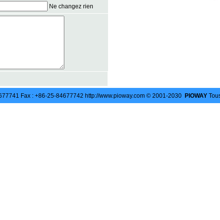
Ne changez rien
84677741 Fax : +86-25-84677742 http://www.pioway.com © 2001-2030
PIOWAY
Tous