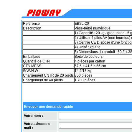
Référence
EBSL-20
Description
Pèse-bébé numérique
1) Capacité : 20 kg / graduation : 5 
2) Utilisez 4 piles AA (non fournies) 
3) Certifié CE Dispose d'une fonct
4) Unité : kg et g
5) Dimensions du produit : 60,3 x 3
Emballage
Boîte de couleurs
Quantité de CTN
4 pièces par carton
CTN MEAS.
67,5 × 41,5 × 56 cm
G.W./N.W.
14,5/13 kg
Chargement CNTR de 20 pieds
850 pièces
Chargement de 40 pieds
1 700 pièces
Envoyer une demande rapide
Votre nom :
Votre adresse e-
mail :