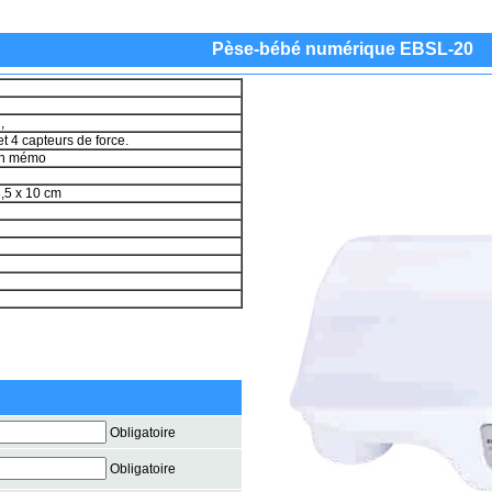
Pèse-bébé numérique EBSL-20
g,
et 4 capteurs de force.
ion mémo
8,5 x 10 cm
Obligatoire
Obligatoire