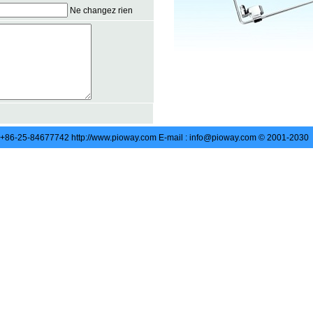
Ne changez rien
: +86-25-84677742 http://www.pioway.com E-mail : info@pioway.com © 2001-2030