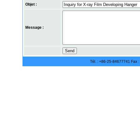
Objet :
Message :
Tél. : +86-25-84677741 Fax 