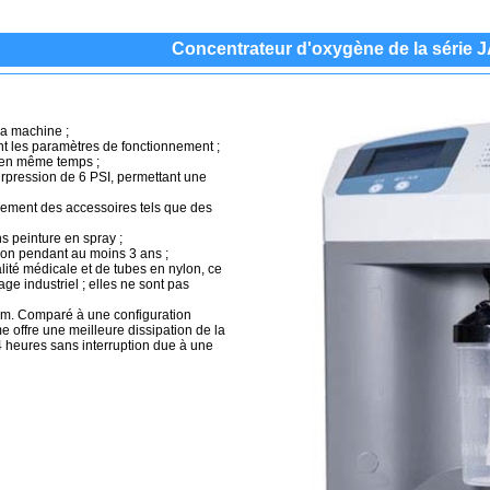
Concentrateur d'oxygène de la série 
la machine ;
nt les paramètres de fonctionnement ;
ts en même temps ;
urpression de 6 PSI, permettant une
lement des accessoires tels que des
ns peinture en spray ;
ion pendant au moins 3 ans ;
lité médicale et de tubes en nylon, ce
age industriel ; elles ne sont pas
ium. Comparé à une configuration
offre une meilleure dissipation de la
4 heures sans interruption due à une