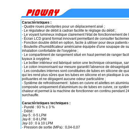
Caractéristiques :
- Quatre roues pivotantes pour un déplacement aisé ;
- Le régulateur de débit à cadran facilite le réglage du débit ;
- Le voyant lumineux indique clairement l'état de fonctionnement de 
- Écran LCD grand format innovant permettant de consulter facileme
- Fonction double débit en option, facile à utiliser pour deux patien
- Bouteille d'humidificateur américaine équipée d'une soupape de s
inhalation confortable de l'oxygène ;
- Le compartiment de rangement situé en haut permet de ranger faci
tuyaux à oxygène ;
- Le boîtier intérieur est fabriqué selon une technique céramique, sa
- Le coton insonorisant sur mesure garantit l'absence de désagrégat
- Les conduites internes sont constituées de tubes en silicone de qua
qui les rend plus sûres que les tubes en silicone et en plastique à us
polluantes et ne dégagent aucune odeur particulière ;
- Système de refroidissement : tubes en cuivre et ailettes en alumin
composée uniquement d'aluminium ou de tubes en cuivre, ce système 
chaleur et permet à la machine de fonctionner en continu pendant 2
surchauffe.
Caractéristiques techniques :
- Pureté : 93 % ± 3 %
- Débit :
Jay-5 : 0-5 LPM
Jay-8 : 0-8 LPM
Jay-10 : 0 à 10 LPM
- Pression de sortie (MPa) : 0,04-0,07