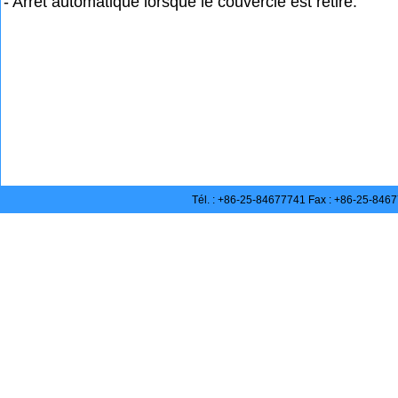
- Arrêt automatique lorsque le couvercle est retiré.
Tél. : +86-25-84677741 Fax : +86-25-846