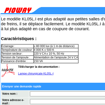
Le modèle KL05L.I est plus adapté aux petites salles d'
de freins, il se déplace facilement. Le modèle KL05L.I à
à lui plus adapté en cas de coupure de courant.
Caractéristiques :
Éclairage :
≥ 80 000 lux (à 1 m de distance)
Température de couleur :
4 000 K ± 500 K
Tension secteur :
220 V CA ± 10 %, 50 Hz
Tension de l'ampoule :
Alimentation de l'ampoule 24 V CA
Puissance d'entrée :
150 VA
Télécharger la documentation :
Lampe chirurgicale KL05L-I
Envoyer une demande rapide
Votre nom :
Votre adresse e-
mail :