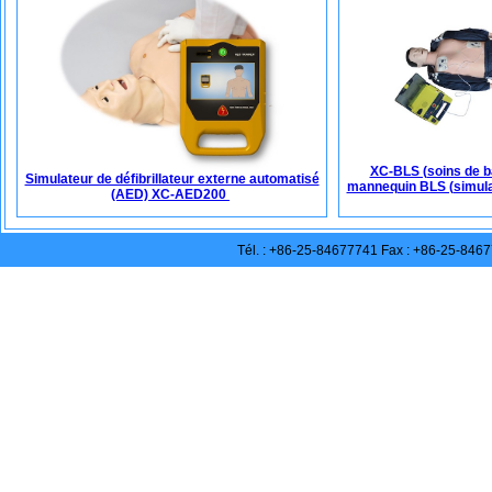
XC-BLS (soins de b
Simulateur de défibrillateur externe automatisé
mannequin BLS (simula
(AED) XC-AED200
Tél. : +86-25-84677741 Fax : +86-25-846