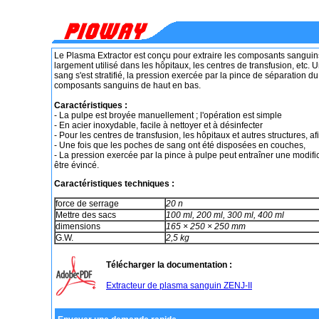
Le Plasma Extractor est conçu pour extraire les composants sanguins
largement utilisé dans les hôpitaux, les centres de transfusion, etc.
sang s'est stratifié, la pression exercée par la pince de séparation du
composants sanguins de haut en bas.
Caractéristiques :
- La pulpe est broyée manuellement ; l'opération est simple
- En acier inoxydable, facile à nettoyer et à désinfecter
- Pour les centres de transfusion, les hôpitaux et autres structures, af
- Une fois que les poches de sang ont été disposées en couches,
- La pression exercée par la pince à pulpe peut entraîner une modifi
être évincé.
Caractéristiques techniques :
force de serrage
20 n
Mettre des sacs
100 ml, 200 ml, 300 ml, 400 ml
dimensions
165 × 250 × 250 mm
G.W.
2,5 kg
Télécharger la documentation :
Extracteur de plasma sanguin ZENJ-II