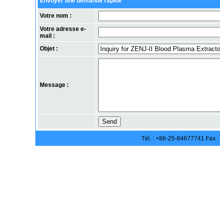
Envoyer une demande rapide
Votre nom :
Votre adresse e-
mail :
Objet :
Message :
Tél. : +86-25-84677741 Fax 