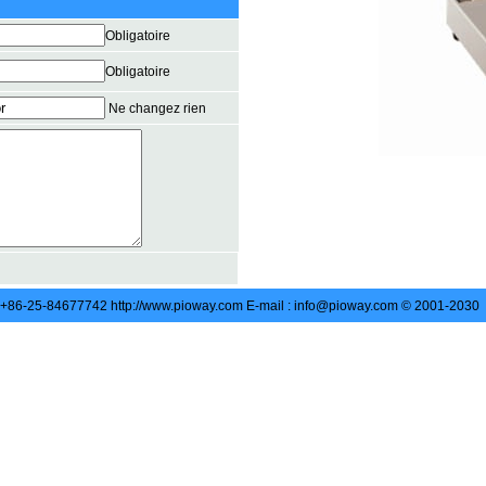
Obligatoire
Obligatoire
Ne changez rien
: +86-25-84677742 http://www.pioway.com E-mail : info@pioway.com © 2001-2030