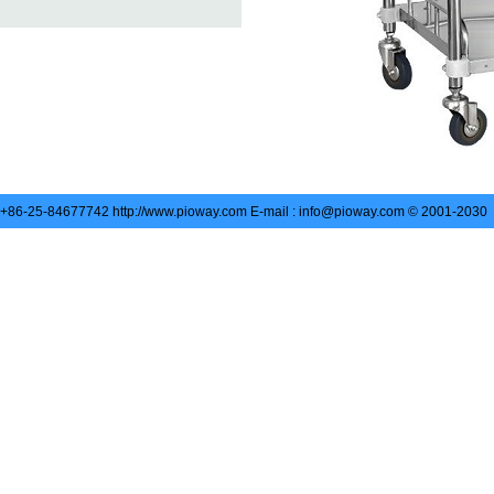
: +86-25-84677742 http://www.pioway.com E-mail : info@pioway.com © 2001-2030