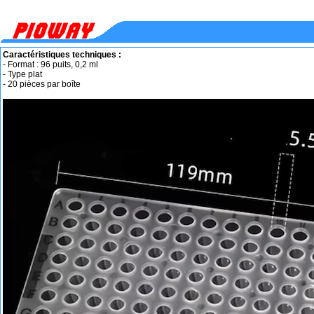
Caractéristiques techniques :
- Format : 96 puits, 0,2 ml
- Type plat
- 20 pièces par boîte