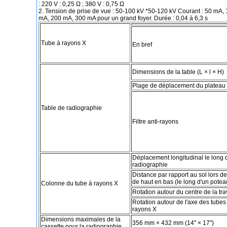
: 220 V : 0,25 Ω ; 380 V : 0,75 Ω
2. Tension de prise de vue : 50-100 kV *50-120 kV Courant : 50 mA, 
mA, 200 mA, 300 mA pour un grand foyer. Durée : 0,04 à 6,3 s
Tube à rayons X
En bref
Dimensions de la table (L × l × H)
Plage de déplacement du plateau 
Table de radiographie
Filtre anti-rayons
Déplacement longitudinal le long d
radiographie
Distance par rapport au sol lors 
de haut en bas (le long d'un poteau
Colonne du tube à rayons X
Rotation autour du centre de la tr
Rotation autour de l'axe des tubes
rayons X
Dimensions maximales de la
356 mm × 432 mm (14" × 17")
cassette pour la radiographie