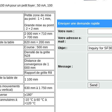
100 mA pour un petit foyer ; 50 mA, 100
Petite zone de mise
au point : 1 × 1 mm,
Envoyer une demande rapide
Grande mise au point
: 2 × 2 mm
Votre nom :
2 000 mm × 710 mm
× 700 mm
Votre adresse e-
mail :
de la table
620 mm × 200 mm
Course : 500 mm
Objet :
Densité de la grille
N28
Distance de
convergence de 1
Message :
000 mm
Rapport de grille R8
e la table de
1 100 mm
des mouvements
630 mm à 1 750 mm
 vertical)
averse
±180°
 annulaires à
-10 °C à 60 °C à
+120 °C