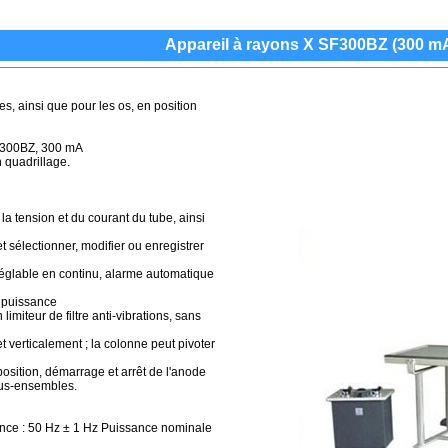
Appareil à rayons X SF300BZ (300 m
mbes, ainsi que pour les os, en position
SF300BZ, 300 mA
n quadrillage.
la tension et du courant du tube, ainsi
 sélectionner, modifier ou enregistrer
 réglable en continu, alarme automatique
e puissance
miteur de filtre anti-vibrations, sans
et verticalement ; la colonne peut pivoter
osition, démarrage et arrêt de l'anode
sous-ensembles.
ence : 50 Hz ± 1 Hz Puissance nominale