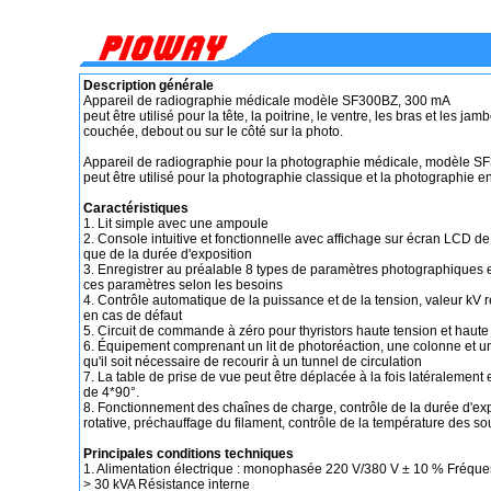
Description générale
Appareil de radiographie médicale modèle SF300BZ, 300 mA
peut être utilisé pour la tête, la poitrine, le ventre, les bras et les ja
couchée, debout ou sur le côté sur la photo.
Appareil de radiographie pour la photographie médicale, modèle 
peut être utilisé pour la photographie classique et la photographie e
Caractéristiques
1. Lit simple avec une ampoule
2. Console intuitive et fonctionnelle avec affichage sur écran LCD de 
que de la durée d'exposition
3. Enregistrer au préalable 8 types de paramètres photographiques et
ces paramètres selon les besoins
4. Contrôle automatique de la puissance et de la tension, valeur kV
en cas de défaut
5. Circuit de commande à zéro pour thyristors haute tension et haut
6. Équipement comprenant un lit de photoréaction, une colonne et un li
qu'il soit nécessaire de recourir à un tunnel de circulation
7. La table de prise de vue peut être déplacée à la fois latéralement 
de 4*90°.
8. Fonctionnement des chaînes de charge, contrôle de la durée d'exp
rotative, préchauffage du filament, contrôle de la température des 
Principales conditions techniques
1. Alimentation électrique : monophasée 220 V/380 V ± 10 % Fréqu
> 30 kVA Résistance interne