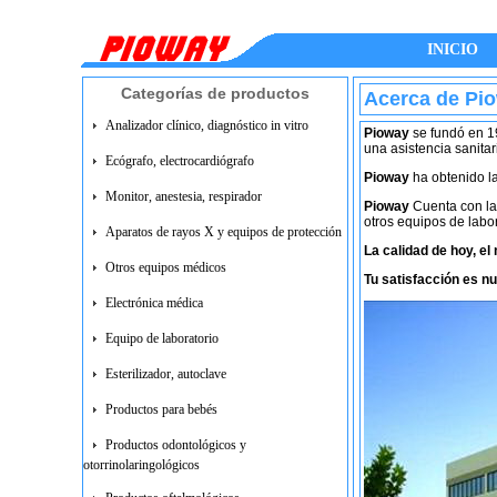
INICIO
Categorías de productos
Acerca de Pi
Analizador clínico, diagnóstico in vitro
Pioway
se fundó en 19
una asistencia sanita
Ecógrafo, electrocardiógrafo
Pioway
ha obtenido la
Monitor, anestesia, respirador
Pioway
Cuenta con la 
otros equipos de labo
Aparatos de rayos X y equipos de protección
La calidad de hoy, e
Otros equipos médicos
Tu satisfacción es nu
Electrónica médica
Equipo de laboratorio
Esterilizador, autoclave
Productos para bebés
Productos odontológicos y
otorrinolaringológicos