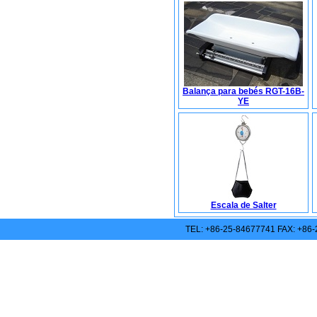
Balança para bebés RGT-16B-
YE
Escala de Salter
TEL: +86-25-84677741 FAX: +86-