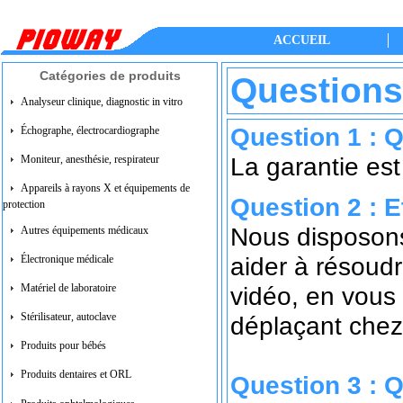
ACCUEIL
Catégories de produits
Questions
Analyseur clinique, diagnostic in vitro
Question 1 : Q
Échographe, électrocardiographe
La garantie est
Moniteur, anesthésie, respirateur
Appareils à rayons X et équipements de
Question 2 : E
protection
Nous disposons
Autres équipements médicaux
aider à résoudr
Électronique médicale
vidéo, en vous
Matériel de laboratoire
Stérilisateur, autoclave
déplaçant chez
Produits pour bébés
Produits dentaires et ORL
Question 3 : 