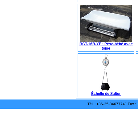
RGT-16B-YE : Pèse-bébé avec
toise
Échelle de Salter
Tél. : +86-25-84677741 Fax 