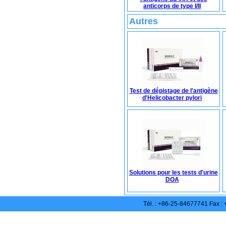
anticorps de type I/II
Autres
Test de dépistage de l'antigène
d'Helicobacter pylori
Solutions pour les tests d'urine
DOA
Tél. : +86-25-84677741 Fax 