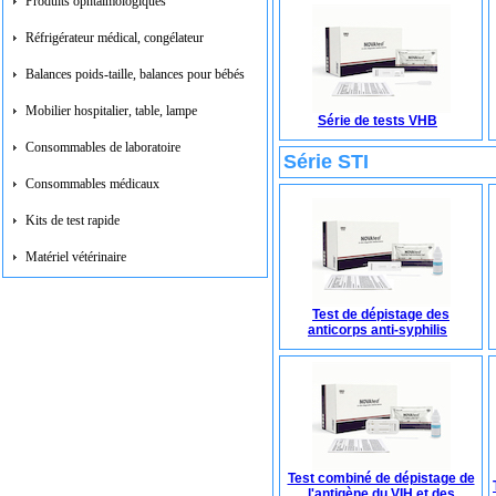
Produits ophtalmologiques
Réfrigérateur médical, congélateur
Balances poids-taille, balances pour bébés
Mobilier hospitalier, table, lampe
Série de tests VHB
Consommables de laboratoire
Série STI
Consommables médicaux
Kits de test rapide
Matériel vétérinaire
Test de dépistage des
anticorps anti-syphilis
Test combiné de dépistage de
l'antigène du VIH et des